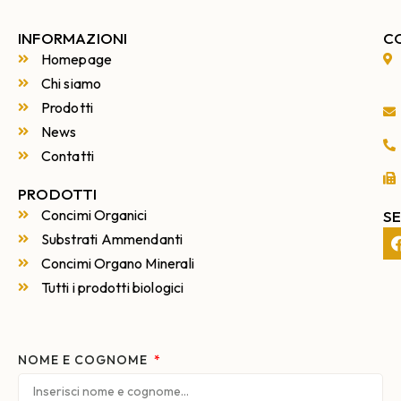
INFORMAZIONI
C
Homepage
Chi siamo
Prodotti
News
Contatti
PRODOTTI
Concimi Organici
SE
Substrati Ammendanti
Concimi Organo Minerali
Tutti i prodotti biologici
NOME E COGNOME